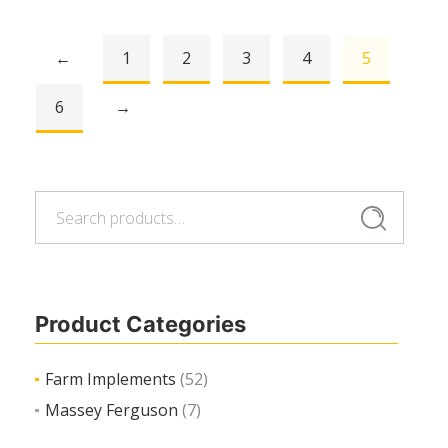
←
1
2
3
4
5
Read more
6
→
Search
Search
for:
Product Categories
Farm Implements
(52)
Massey Ferguson
(7)